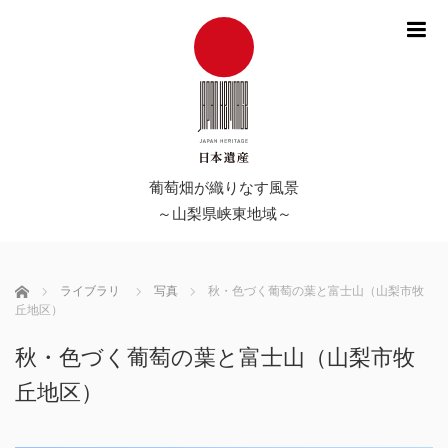
me
葡萄畑が織りなす風景
～山梨県峡東地域～
Home
ライブラリ
写真
秋・色づく葡萄の葉と富士山（山梨市牧
丘地区）
秋・色づく葡萄の葉と富士山（山梨市牧
丘地区）