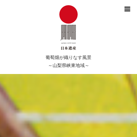
me
葡萄畑が織りなす風景
～山梨県峡東地域～