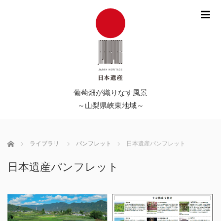
me
葡萄畑が織りなす風景
～山梨県峡東地域～
Home
ライブラリ
パンフレット
日本遺産パンフレット
日本遺産パンフレット