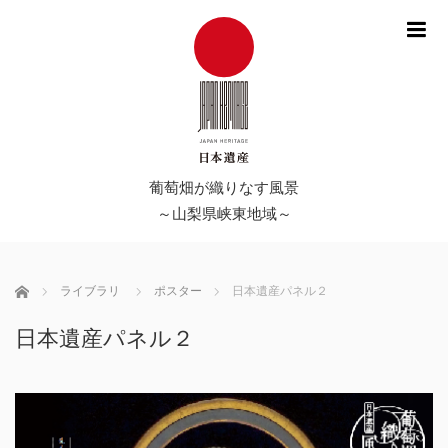
me
葡萄畑が織りなす風景
～山梨県峡東地域～
Home
ライブラリ
ポスター
日本遺産パネル２
日本遺産パネル２