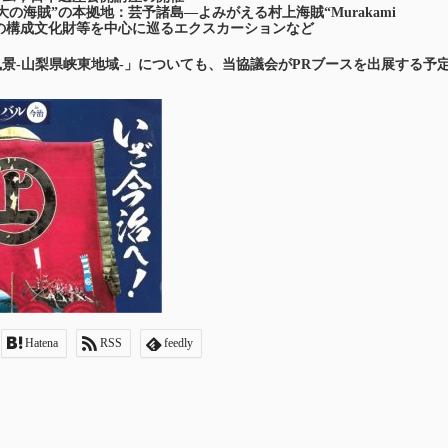
大の海賊”の本拠地：芸予諸島
―よみがえる村上海賊“Murakami
の構成文化財等を中心に巡るエクスカーションなど
景-山梨県峡東地域-」についても、当協議会がPRブースを出展する予
Hatena
RSS
feedly