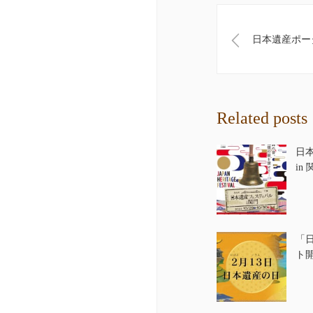
日本遺産ポー
Related posts
日
in
「
ト