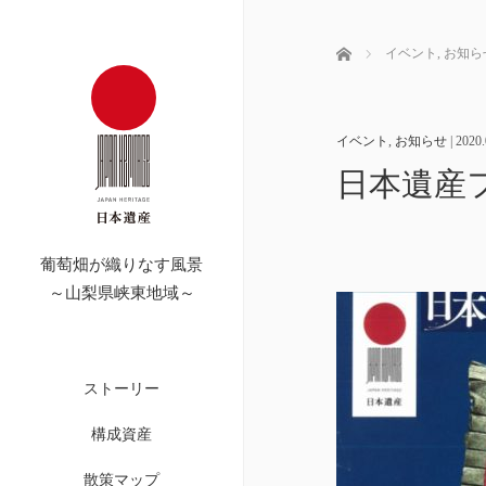
Home
イベント
,
お知ら
イベント
,
お知らせ
|
2020.
日本遺産
葡萄畑が織りなす風景
～山梨県峡東地域～
ストーリー
構成資産
散策マップ