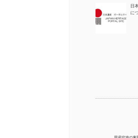
日
に
甲府盆地の東