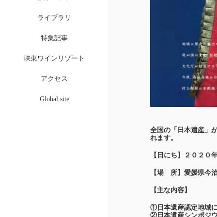
ライブラリ
特集記事
峡東ワインリゾート
アクセス
Global site
全国の「日本遺産」
れます。
【日にち】２０２０
【場 所】
愛媛県今
【主な内容】
①日本遺産認定地域
②日本遺産シンポジ