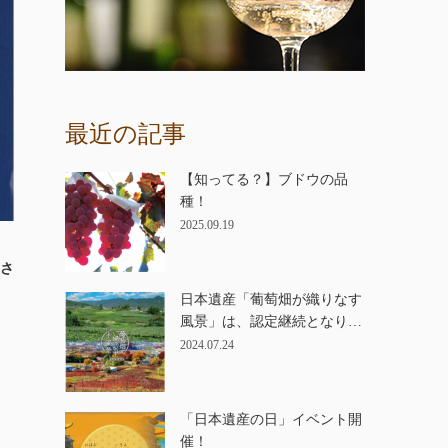
最近の記事
【知ってる？】ブドウの品
種！
2025.09.19
さ
日本遺産「葡萄畑が織りなす
風景」は、認定継続となり…
2024.07.24
「日本遺産の日」イベント開
催！