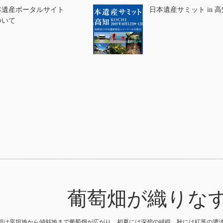
本遺産ポータルサイト
日本遺産サミット in 高
ついて
葡萄畑が織りな
部は平坦地から傾斜地まで葡萄畑が広がり、初夏には深碧の絨緞、秋には紅葉の濃