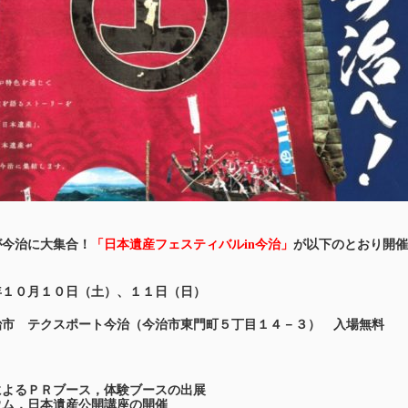
が今治に大集合！
「日本遺産フェスティバルin今治」
が以下のとおり開催
年１０月１０日（土）、１１日（日）
治市 テクスポート今治（今治市東門町５丁目１４－３） 入場無料
によるＰＲブース，体験ブースの出展
ウム，日本遺産公開講座の開催